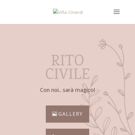
RITO
CIVILE
Con noi.. sarà magico!
GALLERY